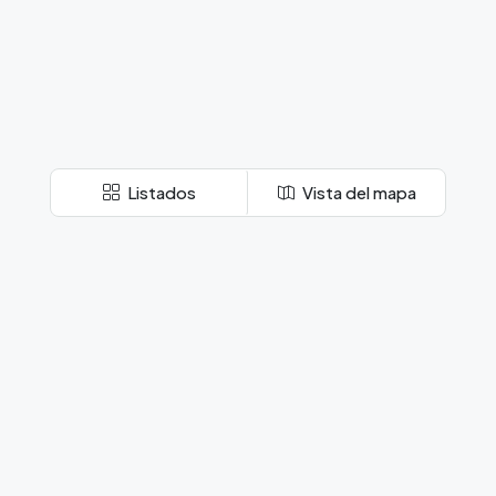
Listados
Vista del mapa
Apartamentos en alquiler
Apartamentos en alquiler Sabana
Apartamentos en alquiler Escazú
Apartamentos en alquiler Belén
Apartamentos en alquiler Santa Ana