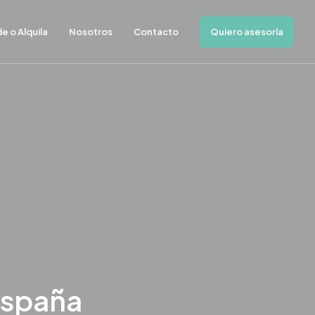
Quiero asesoría
e o Alquila
Nosotros
Contacto
España