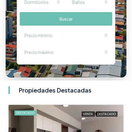
Dormitorios
Baños
Buscar
Precio mínimo
Precio máximo
Propiedades Destacadas
DESTACADO
VENTA
DESTACADO