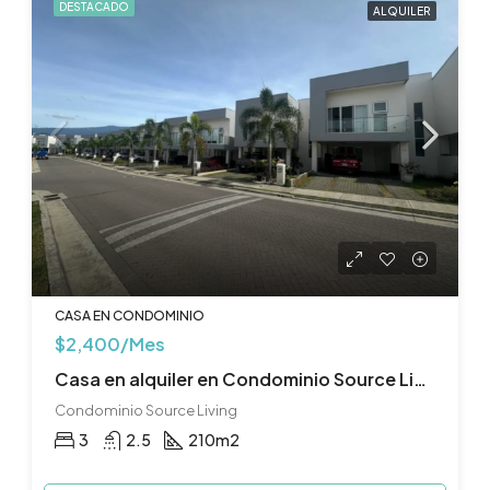
DESTACADO
ALQUILER
CASA EN CONDOMINIO
$2,400/Mes
Casa en alquiler en Condominio Source Living, Guachipelín, Escazú
Condominio Source Living
3
2.5
210
m2