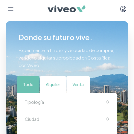
Donde su futuro vive.
Experimente la fluidez y velocidad de comprar,
vender o alquilar su propiedad en Costa Rica
con Viveo.
Todo
Alquiler
Venta
Tipología
Ciudad