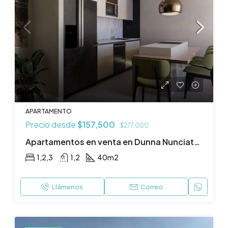
APARTAMENTO
Precio desde
$157,500
$277,000
Apartamentos en venta en Dunna Nunciatura, Rohrmoser, San José.
1,2,3
1,2
40
m2
Llámenos
Correo