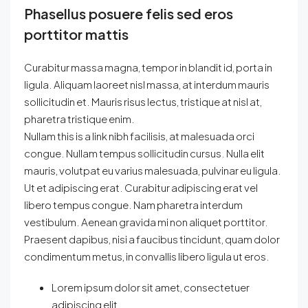
Phasellus posuere felis sed eros
porttitor mattis
Curabitur massa magna, tempor in blandit id, porta in
ligula. Aliquam laoreet nisl massa, at interdum mauris
sollicitudin et. Mauris risus lectus, tristique at nisl at,
pharetra tristique enim.
Nullam this is a link nibh facilisis, at malesuada orci
congue. Nullam tempus sollicitudin cursus. Nulla elit
mauris, volutpat eu varius malesuada, pulvinar eu ligula.
Ut et adipiscing erat. Curabitur adipiscing erat vel
libero tempus congue. Nam pharetra interdum
vestibulum. Aenean gravida mi non aliquet porttitor.
Praesent dapibus, nisi a faucibus tincidunt, quam dolor
condimentum metus, in convallis libero ligula ut eros.
Lorem ipsum dolor sit amet, consectetuer
adipiscing elit.