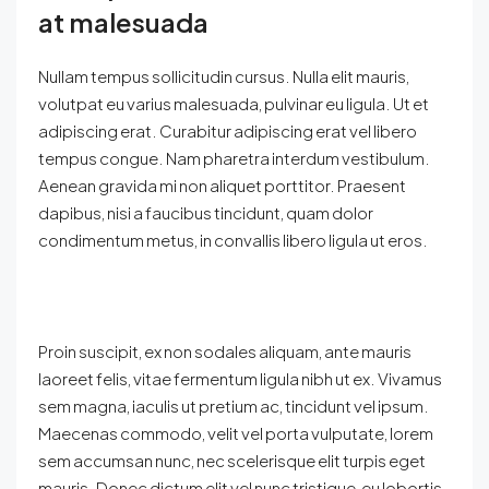
at malesuada
Nullam tempus sollicitudin cursus. Nulla elit mauris,
volutpat eu varius malesuada, pulvinar eu ligula. Ut et
adipiscing erat. Curabitur adipiscing erat vel libero
tempus congue. Nam pharetra interdum vestibulum.
Aenean gravida mi non aliquet porttitor. Praesent
dapibus, nisi a faucibus tincidunt, quam dolor
condimentum metus, in convallis libero ligula ut eros.
Proin suscipit, ex non sodales aliquam, ante mauris
laoreet felis, vitae fermentum ligula nibh ut ex. Vivamus
sem magna, iaculis ut pretium ac, tincidunt vel ipsum.
Maecenas commodo, velit vel porta vulputate, lorem
sem accumsan nunc, nec scelerisque elit turpis eget
mauris. Donec dictum elit vel nunc tristique, eu lobortis