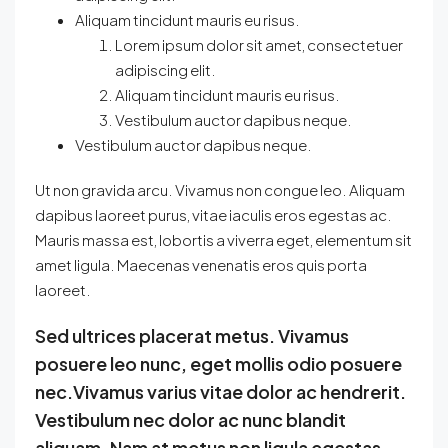
Aliquam tincidunt mauris eu risus.
Lorem ipsum dolor sit amet, consectetuer
adipiscing elit.
Aliquam tincidunt mauris eu risus.
Vestibulum auctor dapibus neque.
Vestibulum auctor dapibus neque.
Ut non gravida arcu. Vivamus non congue leo. Aliquam
dapibus laoreet purus, vitae iaculis eros egestas ac.
Mauris massa est, lobortis a viverra eget, elementum sit
amet ligula. Maecenas venenatis eros quis porta
laoreet.
Sed ultrices placerat metus. Vivamus
posuere leo nunc, eget mollis odio posuere
nec.Vivamus varius vitae dolor ac hendrerit.
Vestibulum nec dolor ac nunc blandit
aliquam. Nam at metus non ligula egestas