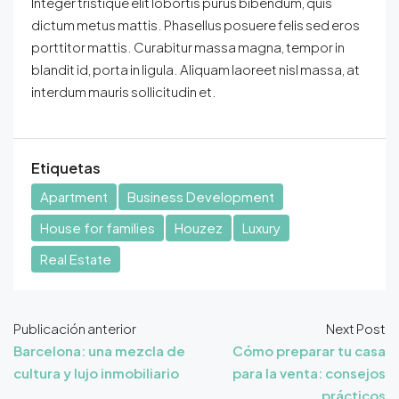
Integer tristique elit lobortis purus bibendum, quis
dictum metus mattis. Phasellus posuere felis sed eros
porttitor mattis. Curabitur massa magna, tempor in
blandit id, porta in ligula. Aliquam laoreet nisl massa, at
interdum mauris sollicitudin et.
Etiquetas
Apartment
Business Development
House for families
Houzez
Luxury
Real Estate
Publicación anterior
Next Post
Barcelona: una mezcla de
Cómo preparar tu casa
cultura y lujo inmobiliario
para la venta: consejos
prácticos