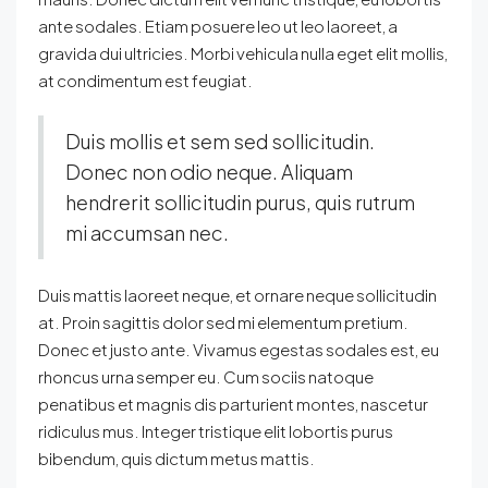
ante sodales. Etiam posuere leo ut leo laoreet, a
gravida dui ultricies. Morbi vehicula nulla eget elit mollis,
at condimentum est feugiat.
Duis mollis et sem sed sollicitudin.
Donec non odio neque. Aliquam
hendrerit sollicitudin purus, quis rutrum
mi accumsan nec.
Duis mattis laoreet neque, et ornare neque sollicitudin
at. Proin sagittis dolor sed mi elementum pretium.
Donec et justo ante. Vivamus egestas sodales est, eu
rhoncus urna semper eu. Cum sociis natoque
penatibus et magnis dis parturient montes, nascetur
ridiculus mus. Integer tristique elit lobortis purus
bibendum, quis dictum metus mattis.