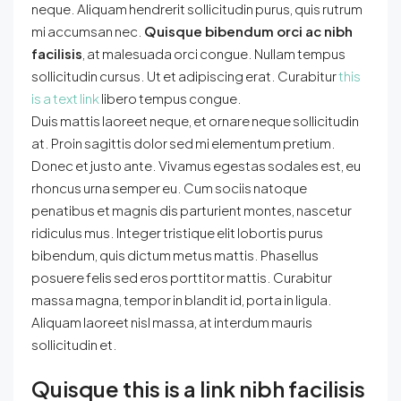
neque. Aliquam hendrerit sollicitudin purus, quis rutrum
mi accumsan nec.
Quisque bibendum orci ac nibh
facilisis
, at malesuada orci congue. Nullam tempus
sollicitudin cursus. Ut et adipiscing erat. Curabitur
this
is a text link
libero tempus congue.
Duis mattis laoreet neque, et ornare neque sollicitudin
at. Proin sagittis dolor sed mi elementum pretium.
Donec et justo ante. Vivamus egestas sodales est, eu
rhoncus urna semper eu. Cum sociis natoque
penatibus et magnis dis parturient montes, nascetur
ridiculus mus. Integer tristique elit lobortis purus
bibendum, quis dictum metus mattis. Phasellus
posuere felis sed eros porttitor mattis. Curabitur
massa magna, tempor in blandit id, porta in ligula.
Aliquam laoreet nisl massa, at interdum mauris
sollicitudin et.
Quisque this is a link nibh facilisis