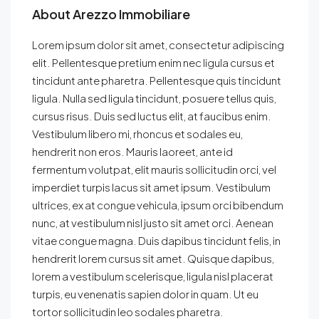
About Arezzo Immobiliare
Lorem ipsum dolor sit amet, consectetur adipiscing
elit. Pellentesque pretium enim nec ligula cursus et
tincidunt ante pharetra. Pellentesque quis tincidunt
ligula. Nulla sed ligula tincidunt, posuere tellus quis,
cursus risus. Duis sed luctus elit, at faucibus enim.
Vestibulum libero mi, rhoncus et sodales eu,
hendrerit non eros. Mauris laoreet, ante id
fermentum volutpat, elit mauris sollicitudin orci, vel
imperdiet turpis lacus sit amet ipsum. Vestibulum
ultrices, ex at congue vehicula, ipsum orci bibendum
nunc, at vestibulum nisl justo sit amet orci. Aenean
vitae congue magna. Duis dapibus tincidunt felis, in
hendrerit lorem cursus sit amet. Quisque dapibus,
lorem a vestibulum scelerisque, ligula nisl placerat
turpis, eu venenatis sapien dolor in quam. Ut eu
tortor sollicitudin leo sodales pharetra.