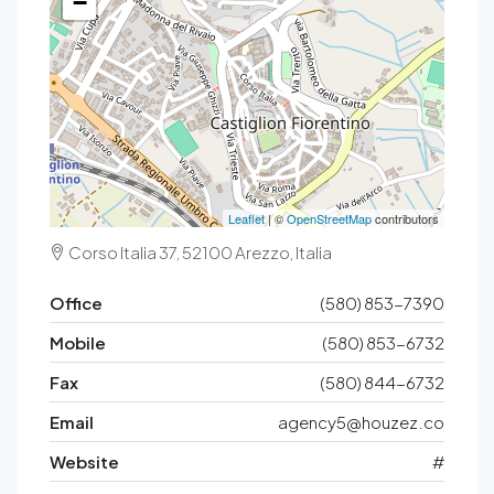
−
Leaflet
| ©
OpenStreetMap
contributors
Corso Italia 37, 52100 Arezzo, Italia
Office
(580) 853-7390
Mobile
(580) 853-6732
Fax
(580) 844-6732
Email
agency5@houzez.co
Website
#