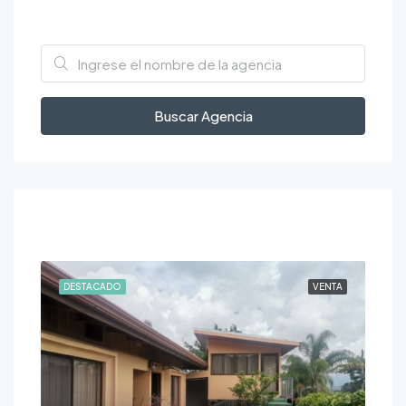
Trova agenzie
Buscar Agencia
Featured
ILER
DESTACADO
VENTA
DE