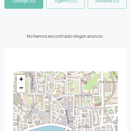
Listings (0)
Agents (0)
Reviews (0)
No hemos encontrado ningún anuncio.
Contact
+
−