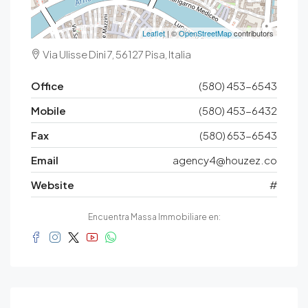
Leaflet
| ©
OpenStreetMap
contributors
Via Ulisse Dini 7, 56127 Pisa, Italia
Office
(580) 453-6543
Mobile
(580) 453-6432
Fax
(580) 653-6543
Email
agency4@houzez.co
Website
#
Encuentra Massa Immobiliare en: