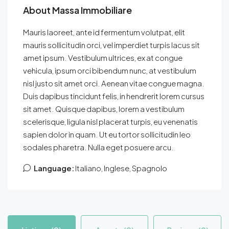
About Massa Immobiliare
Mauris laoreet, ante id fermentum volutpat, elit
mauris sollicitudin orci, vel imperdiet turpis lacus sit
amet ipsum. Vestibulum ultrices, ex at congue
vehicula, ipsum orci bibendum nunc, at vestibulum
nisl justo sit amet orci. Aenean vitae congue magna.
Duis dapibus tincidunt felis, in hendrerit lorem cursus
sit amet. Quisque dapibus, lorem a vestibulum
scelerisque, ligula nisl placerat turpis, eu venenatis
sapien dolor in quam. Ut eu tortor sollicitudin leo
sodales pharetra. Nulla eget posuere arcu.
Language:
Italiano, Inglese, Spagnolo