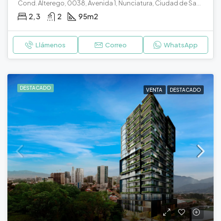
Cond. Alterego, 0038, Avenida 1, Nunciatura, Ciudad de San José, Cantón de San José, San José, 10108, Costa Rica
2, 3
2
95
m2
Llámenos
Correo
WhatsApp
DESTACADO
VENTA
DESTACADO