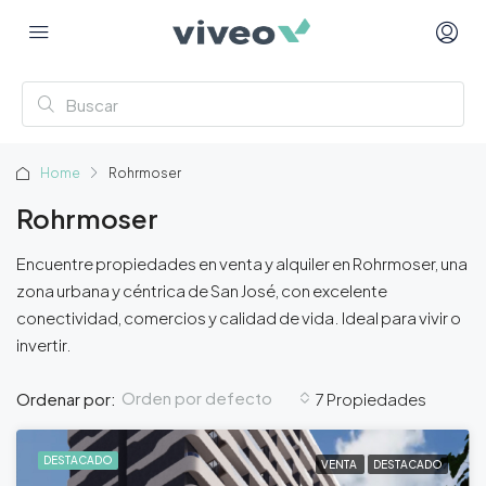
Home
Rohrmoser
Rohrmoser
Encuentre propiedades en venta y alquiler en Rohrmoser, una
zona urbana y céntrica de San José, con excelente
conectividad, comercios y calidad de vida. Ideal para vivir o
invertir.
Orden por defecto
Ordenar por:
7 Propiedades
DESTACADO
VENTA
DESTACADO