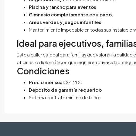
Piscina y rancho para eventos
.
Gimnasio completamente equipado
.
Áreas verdes y juegos infantiles
.
Mantenimiento impecable en todas sus instalacion
Ideal para ejecutivos, famili
Este alquiler es ideal para familias que valoran la calida
oficinas, o diplomáticos que requieren privacidad, segurid
Condiciones
Precio mensual:
$4.200
Depósito de garantía requerido
Se firma contrato mínimo de 1 año.