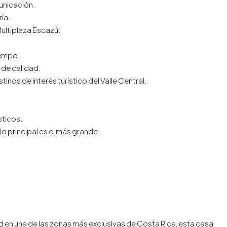
municación.
ía.
Multiplaza Escazú.
Tempo.
 de calidad.
tinos de interés turístico del Valle Central.
sticos.
o principal es el más grande.
d en una de las zonas más exclusivas de Costa Rica, esta casa