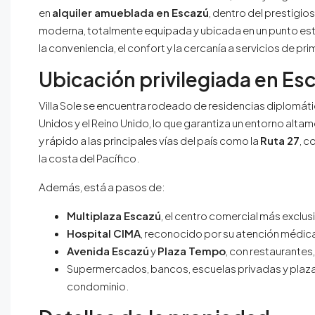
en
alquiler amueblada en Escazú
, dentro del prestigio
moderna, totalmente equipada y ubicada en un punto est
la conveniencia, el confort y la cercanía a servicios de prim
Ubicación privilegiada en Es
Villa Sole se encuentra rodeado de residencias diplomát
Unidos y el Reino Unido, lo que garantiza un entorno altam
y rápido a las principales vías del país como la
Ruta 27
, c
la costa del Pacífico.
Además, está a pasos de:
Multiplaza Escazú
, el centro comercial más exclus
Hospital CIMA
, reconocido por su atención médica 
Avenida Escazú
y
Plaza Tempo
, con restaurantes,
Supermercados, bancos, escuelas privadas y pla
condominio.