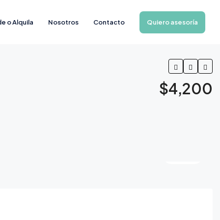
Quiero asesoría
e o Alquila
Nosotros
Contacto
$4,200
8 Más