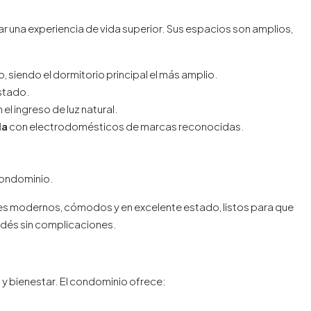
 una experiencia de vida superior. Sus espacios son amplios,
, siendo el dormitorio principal el más amplio.
estado.
el ingreso de luz natural.
da
con electrodomésticos de marcas reconocidas.
condominio.
es modernos, cómodos y en excelente estado, listos para que
udés sin complicaciones.
o
ad y bienestar. El condominio ofrece: