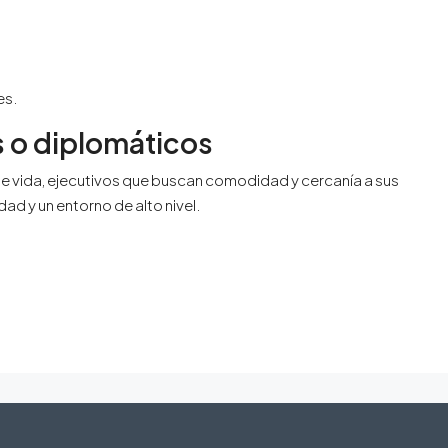
es.
as o diplomáticos
d de vida, ejecutivos que buscan comodidad y cercanía a sus
ad y un entorno de alto nivel.