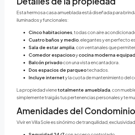
Detalles de la propiedad
Esta hermosa casa amueblada está diseñada para brindar
iluminados y funcionales:
Cinco habitaciones
, todas con aire acondicionado
Cuatro baños y medio
, elegantes y en perfecto 
Sala de estar amplia
, con ventanales que permiten 
Comedor espacioso
y
cocina moderna equipa
Balcón privado
con una vista encantadora.
Dos espacios de parqueo
techados.
Incluye internet
y la cuota de mantenimiento del 
La propiedad viene
totalmente amueblada
, con muebl
simplemente traigás tus pertenencias personales y te m
Amenidades del Condomini
Vivir en Villa Sole es sinónimo de tranquilidad, exclusivid
Seguridad 24/7
con acceso controlado.