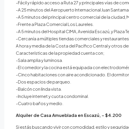
-Fácil y rápido acceso a Ruta 27 y principales vías de co
-A 25 minutos del Aeropuerto Internacional Juan Santamar
-A 5 minutos del principal centro comercial de la ciudad, 
-Frente a Plaza Comercial Los Laureles.
-A 5 minutos del Hospital CIMA, Avenida Escazú, y Plaza 
-Cercanía a múltiples tiendas comerciales y restaurantes
A hora y media de la Costa del Pacífico Central y otros des
Características de la propiedad cuenta con;
-Sala amplia y luminosa.
-El comedor y la cocina está equipada con electrodomé
-Cinco habitaciones con aire acondicionado. El dormitori
-Dos espacios de parqueo.
-Balcón con linda vista.
-Incluye internet y cuota condominal.
-Cuatro baños y medio.
Alquiler de Casa Amueblada en Escazú, – $4.200
Si estás buscando vivir con comodidad, estilo y segurida