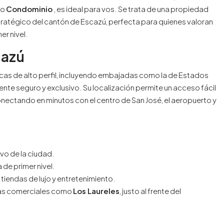
so
Condominio
, es ideal para vos. Se trata de una propiedad
ratégico del cantón de Escazú, perfecta para quienes valoran
er nivel.
cazú
icas de alto perfil, incluyendo embajadas como la de Estados
ente seguro y exclusivo. Su localización permite un acceso fácil
onectando en minutos con el centro de San José, el aeropuerto y
ivo de la ciudad.
de primer nivel.
 tiendas de lujo y entretenimiento.
zas comerciales como
Los Laureles
, justo al frente del