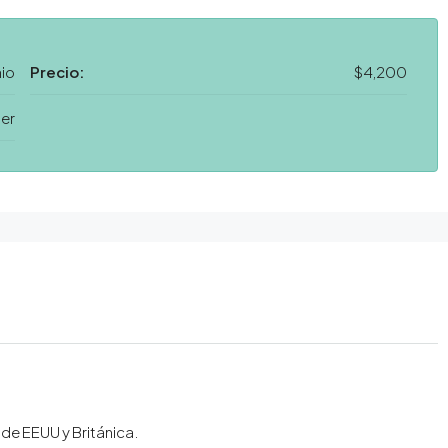
io
Precio:
$4,200
ler
de EEUU y Británica.