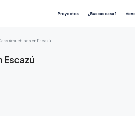
Proyectos
¿Buscas casa?
Vend
e Casa Amueblada en Escazú
n Escazú