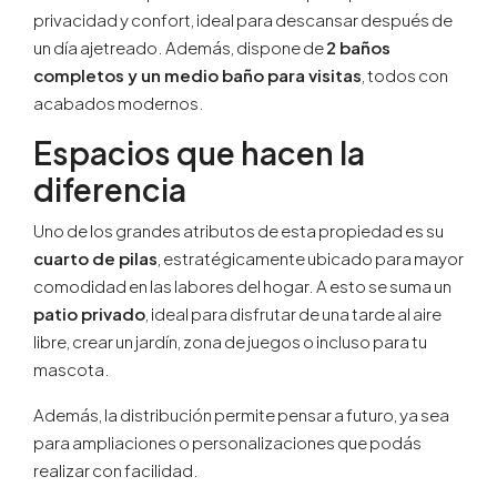
privacidad y confort, ideal para descansar después de
un día ajetreado. Además, dispone de
2 baños
completos y un medio baño para visitas
, todos con
acabados modernos.
Espacios que hacen la
diferencia
Uno de los grandes atributos de esta propiedad es su
cuarto de pilas
, estratégicamente ubicado para mayor
comodidad en las labores del hogar. A esto se suma un
patio privado
, ideal para disfrutar de una tarde al aire
libre, crear un jardín, zona de juegos o incluso para tu
mascota.
Además, la distribución permite pensar a futuro, ya sea
para ampliaciones o personalizaciones que podás
realizar con facilidad.