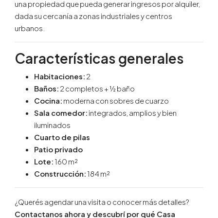
una propiedad que pueda generar ingresos por alquiler,
dada su cercanía a zonas industriales y centros
urbanos.
Características generales
Habitaciones:
2
Baños:
2 completos + ½ baño
Cocina:
moderna con sobres de cuarzo
Sala comedor:
integrados, amplios y bien
iluminados
Cuarto de pilas
Patio privado
Lote:
160 m²
Construcción:
184 m²
¿Querés agendar una visita o conocer más detalles?
Contactanos ahora y descubrí por qué Casa