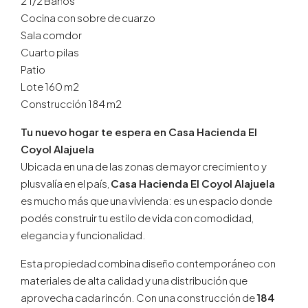
2 1/2 Baños
Cocina con sobre de cuarzo
Sala comdor
Cuarto pilas
Patio
Lote 160 m2
Construcción 184 m2
Tu nuevo hogar te espera en Casa Hacienda El
Coyol Alajuela
Ubicada en una de las zonas de mayor crecimiento y
plusvalía en el país,
Casa Hacienda El Coyol Alajuela
es mucho más que una vivienda: es un espacio donde
podés construir tu estilo de vida con comodidad,
elegancia y funcionalidad.
Esta propiedad combina diseño contemporáneo con
materiales de alta calidad y una distribución que
aprovecha cada rincón. Con una construcción de
184