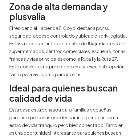
Zona de alta demanda y
plusvalía
El residencial Hacienda El Coyol destaca por su
seguridad, acceso controlado y ubicación privilegiada.
Estás a pocos minutos del centro de
Alajuela
, cerca de
supermercados, centros comerciales, escuelas, zonas
francas y vías principales como la Ruta 1 y la Ruta 27.
Esto convierte a la propiedad en una excelente opción
tanto para vivir como para invertir.
Ideal para quienes buscan
calidad de vida
Esta casa está pensada para familias pequeñas,
parejas o personas que desean independencia y un
estilo de vida tranquilo pero bien conectado. También
es una oportunidad interesante para quienes buscan