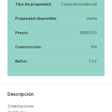
Tipo de propiedad:
Casas en residencial
Propiedad disponible:
Venta
Precio:
$185000
Construcción:
184
Baños:
2 1/2
Descripción
2 Habitaciones