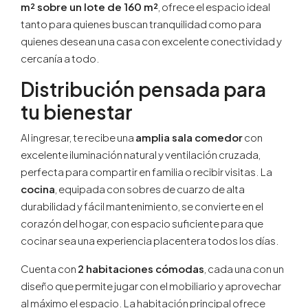
m² sobre un lote de 160 m²
, ofrece el espacio ideal
tanto para quienes buscan tranquilidad como para
quienes desean una casa con excelente conectividad y
cercanía a todo.
Distribución pensada para
tu bienestar
Al ingresar, te recibe una
amplia sala comedor
con
excelente iluminación natural y ventilación cruzada,
perfecta para compartir en familia o recibir visitas. La
cocina
, equipada con sobres de cuarzo de alta
durabilidad y fácil mantenimiento, se convierte en el
corazón del hogar, con espacio suficiente para que
cocinar sea una experiencia placentera todos los días.
Cuenta con
2 habitaciones cómodas
, cada una con un
diseño que permite jugar con el mobiliario y aprovechar
al máximo el espacio. La habitación principal ofrece