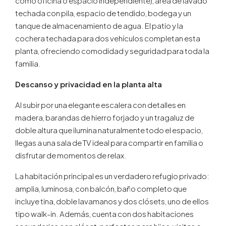
como oficina o espacio independiente), área de lavado
techada con pila, espacio de tendido, bodega y un
tanque de almacenamiento de agua. El patio y la
cochera techada para dos vehículos completan esta
planta, ofreciendo comodidad y seguridad para toda la
familia.
Descanso y privacidad en la planta alta
Al subir por una elegante escalera con detalles en
madera, barandas de hierro forjado y un tragaluz de
doble altura que ilumina naturalmente todo el espacio,
llegas a una sala de TV ideal para compartir en familia o
disfrutar de momentos de relax.
La habitación principal es un verdadero refugio privado:
amplia, luminosa, con balcón, baño completo que
incluye tina, doble lavamanos y dos clósets, uno de ellos
tipo walk-in. Además, cuenta con dos habitaciones