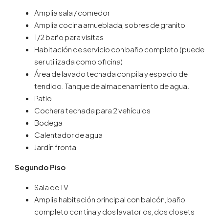
Amplia sala / comedor
Amplia cocina amueblada, sobres de granito
1/2 baño para visitas
Habitación de servicio con baño completo (puede
ser utilizada como oficina)
Área de lavado techada con pila y espacio de
tendido. Tanque de almacenamiento de agua.
Patio
Cochera techada para 2 vehículos
Bodega
Calentador de agua
Jardín frontal
Segundo Piso
Sala de TV
Amplia habitación principal con balcón, baño
completo con tina y dos lavatorios, dos closets