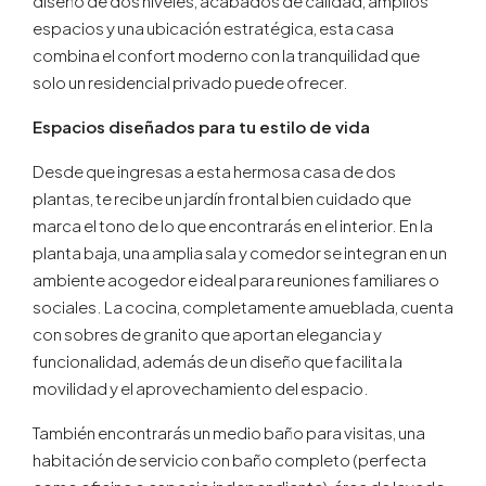
diseño de dos niveles, acabados de calidad, amplios
espacios y una ubicación estratégica, esta casa
combina el confort moderno con la tranquilidad que
solo un residencial privado puede ofrecer.
Espacios diseñados para tu estilo de vida
Desde que ingresas a esta hermosa casa de dos
plantas, te recibe un jardín frontal bien cuidado que
marca el tono de lo que encontrarás en el interior. En la
planta baja, una amplia sala y comedor se integran en un
ambiente acogedor e ideal para reuniones familiares o
sociales. La cocina, completamente amueblada, cuenta
con sobres de granito que aportan elegancia y
funcionalidad, además de un diseño que facilita la
movilidad y el aprovechamiento del espacio.
También encontrarás un medio baño para visitas, una
habitación de servicio con baño completo (perfecta