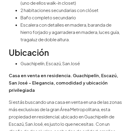
(uno de ellos walk-in closet)
2 habitaciones secundarias con clóset
Baño completo secundario
Escalera con detalles en madera, baranda de
hierro forjado y agarradera en madera, luces guía,
tragaluz de doble altura.
Ubicación
Guachipelín, Escazú, San José
Casa en venta en residencia. Guachipelín, Escazú,
San José – Elegancia, comodidad y ubicación
privilegiada
Si estás buscando una casa en venta en una de las zonas
más exclusivas de la gran Área Metropolitana, esta
propiedad en residencial, ubicado en Guachipelín de
Escazú, San José, es justo lo que necesitas. Con un