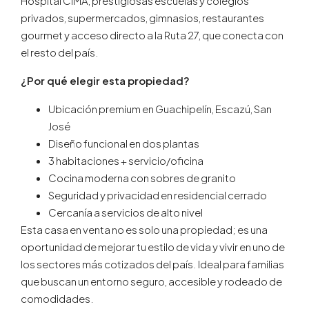
Hospital CIMA, prestigiosas escuelas y colegios
privados, supermercados, gimnasios, restaurantes
gourmet y acceso directo a la Ruta 27, que conecta con
el resto del país.
¿Por qué elegir esta propiedad?
Ubicación premium en Guachipelín, Escazú, San
José
Diseño funcional en dos plantas
3 habitaciones + servicio/oficina
Cocina moderna con sobres de granito
Seguridad y privacidad en residencial cerrado
Cercanía a servicios de alto nivel
Esta casa en venta no es solo una propiedad; es una
oportunidad de mejorar tu estilo de vida y vivir en uno de
los sectores más cotizados del país. Ideal para familias
que buscan un entorno seguro, accesible y rodeado de
comodidades.