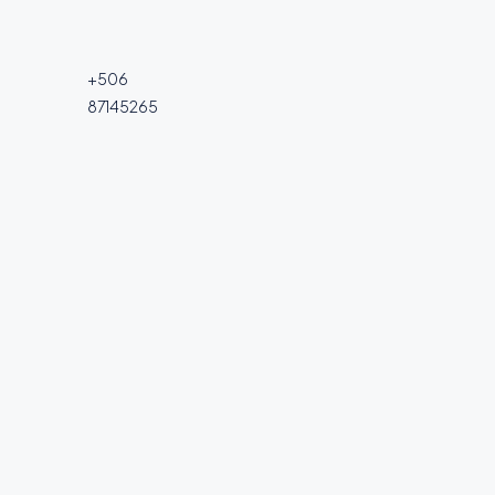
+506
87145265