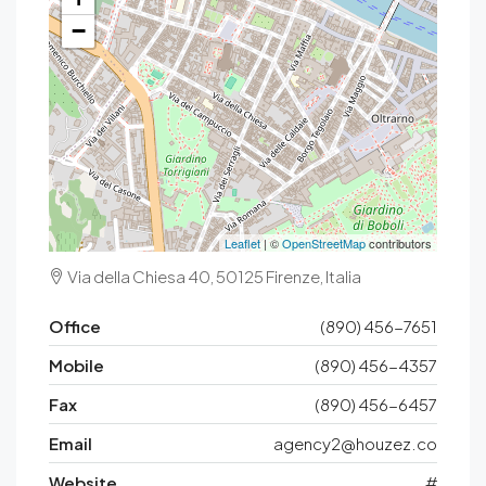
−
Leaflet
| ©
OpenStreetMap
contributors
Via della Chiesa 40, 50125 Firenze, Italia
Office
(890) 456-7651
Mobile
(890) 456-4357
Fax
(890) 456-6457
Email
agency2@houzez.co
Website
#