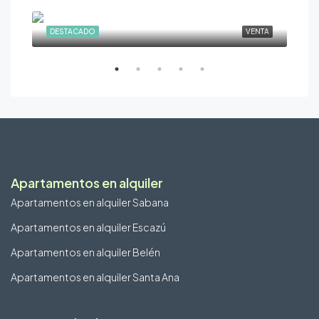
$545,000
Pre
ILER
DESTACADO
VENTA
DE
Apartamentos en alquiler
Apartamentos en alquiler Sabana
Apartamentos en alquiler Escazú
Apartamentos en alquiler Belén
Apartamentos en alquiler Santa Ana