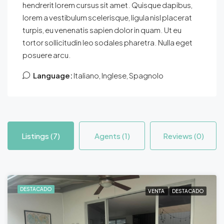
hendrerit lorem cursus sit amet. Quisque dapibus,
lorem a vestibulum scelerisque, ligula nisl placerat
turpis, eu venenatis sapien dolor in quam. Ut eu
tortor sollicitudin leo sodales pharetra. Nulla eget
posuere arcu.
Language:
Italiano, Inglese, Spagnolo
Listings (7)
Agents (1)
Reviews (0)
DESTACADO
VENTA
DESTACADO