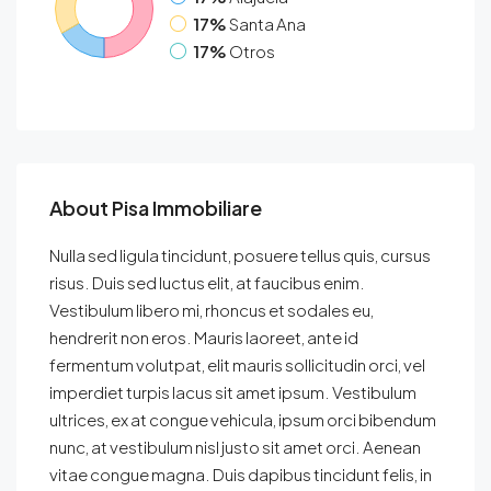
17%
Santa Ana
17%
Otros
About Pisa Immobiliare
Nulla sed ligula tincidunt, posuere tellus quis, cursus
risus. Duis sed luctus elit, at faucibus enim.
Vestibulum libero mi, rhoncus et sodales eu,
hendrerit non eros. Mauris laoreet, ante id
fermentum volutpat, elit mauris sollicitudin orci, vel
imperdiet turpis lacus sit amet ipsum. Vestibulum
ultrices, ex at congue vehicula, ipsum orci bibendum
nunc, at vestibulum nisl justo sit amet orci. Aenean
vitae congue magna. Duis dapibus tincidunt felis, in