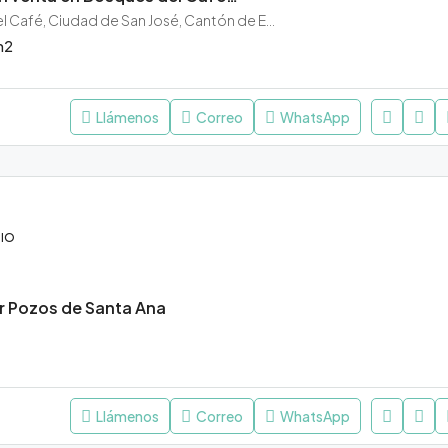
Cond. Bosques del Café, Ciudad de San José, Cantón de Escazú, San José, 10203, Costa Rica
m2
Llámenos
Correo
WhatsApp
IO
er Pozos de Santa Ana
Llámenos
Correo
WhatsApp