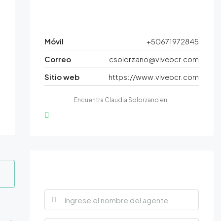
Contacto
Móvil
+50671972845
Correo
csolorzano@viveocr.com
Sitio web
https://www.viveocr.com
Encuentra Claudia Solorzano en:
Trova un agente