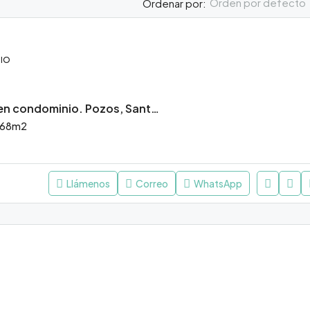
Orden por defecto
Ordenar por:
IO
Casa en venta en condominio. Pozos, Santa Ana, San José.
168
m2
Llámenos
Correo
WhatsApp