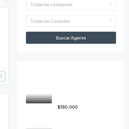
Todas las categorías
Todas las Ciudades
Buscar Agente
Immobili visitati
Casa en venta en
Condominio Source Living,
Guachipelín, Escazú
$350.000
Apartamento en alquiler.
San Rafael, Escazú, San