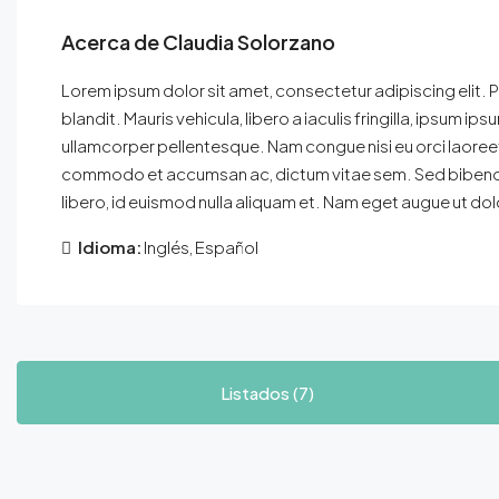
Acerca de Claudia Solorzano
Lorem ipsum dolor sit amet, consectetur adipiscing elit. P
blandit. Mauris vehicula, libero a iaculis fringilla, ipsum ipsu
ullamcorper pellentesque. Nam congue nisi eu orci laoreet
commodo et accumsan ac, dictum vitae sem. Sed bibendum 
libero, id euismod nulla aliquam et. Nam eget augue ut dolor
Idioma:
Inglés, Español
Listados (7)