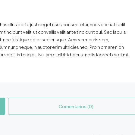
hasellus porta justo eget risus consectetur, non venenatis elit
m tincidunt velit, ut convallis velit ante tincidunt dui. Sed iaculis
, nec tristique dolor scelerisque. Aenean mauris sem,
nunc neque, in auctor enim ultricies nec. Proin ornare nibh
 sagittis feugiat. Nullam et nibh id lacus mollis laoreet eu et mi.
Comentarios (0)