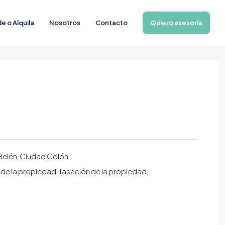
Quiero asesoría
e o Alquila
Nosotros
Contacto
Belén, Ciudad Colón
 de la propiedad, Tasación de la propiedad,