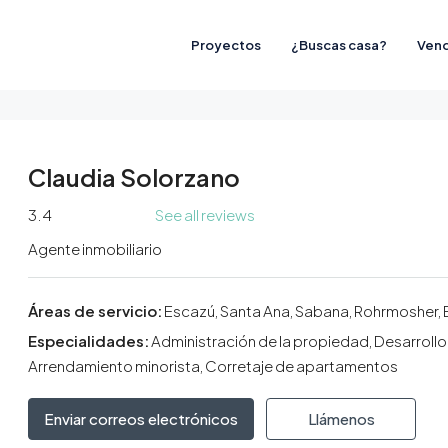
Proyectos
¿Buscas casa?
Vend
Claudia Solorzano
3.4
See all reviews
Agente inmobiliario
Áreas de servicio:
Escazú, Santa Ana, Sabana, Rohrmosher, 
Especialidades:
Administración de la propiedad, Desarrollo
Arrendamiento minorista, Corretaje de apartamentos
Enviar correos electrónicos
Llámenos