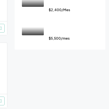
José.
$2,400/Mes
Casa en alquiler en
condominio. Lindora, Santa
Ana, San José.
$5,500/mes