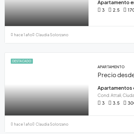
3
2.5
17
hace 1 año
Claudia Solorzano
DESTACADO
APARTAMENTO
Precio desd
3
3.5
30
hace 1 año
Claudia Solorzano