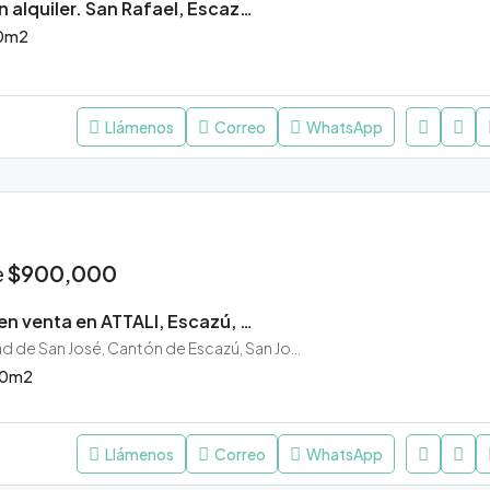
Apartamento en alquiler. San Rafael, Escazú, San José.
0
m2
Llámenos
Correo
WhatsApp
e
$900,000
Apartamentos en venta en ATTALI, Escazú, San José.
Cond. Attali, Ciudad de San José, Cantón de Escazú, San José, 10201, Costa Rica
0
m2
Llámenos
Correo
WhatsApp