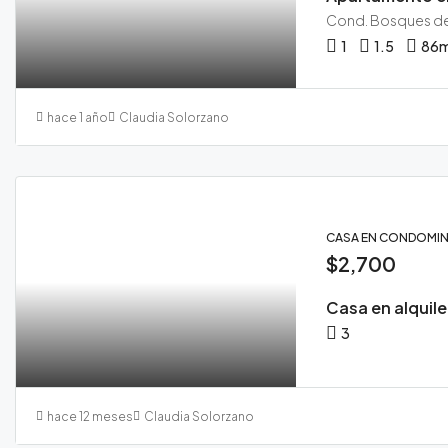
1
1.5
86
hace 1 año
Claudia Solorzano
CASA EN CONDOMIN
$2,700
Casa en alquil
3
hace 12 meses
Claudia Solorzano