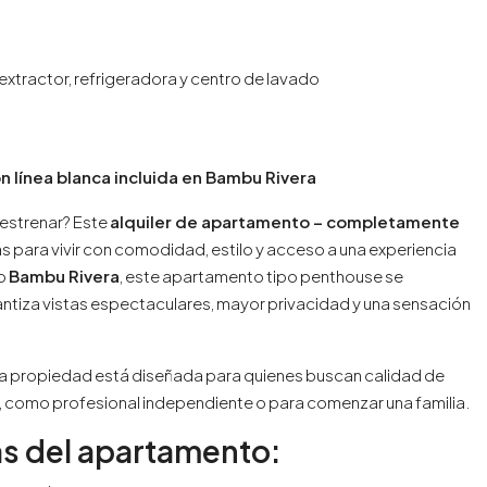
, extractor, refrigeradora y centro de lavado
 línea blanca incluida en Bambu Rivera
 estrenar? Este
alquiler de apartamento – completamente
s para vivir con comodidad, estilo y acceso a una experiencia
io
Bambu Rivera
, este apartamento tipo penthouse se
garantiza vistas espectaculares, mayor privacidad y una sensación
ta propiedad está diseñada para quienes buscan calidad de
ja, como profesional independiente o para comenzar una familia.
as del apartamento: