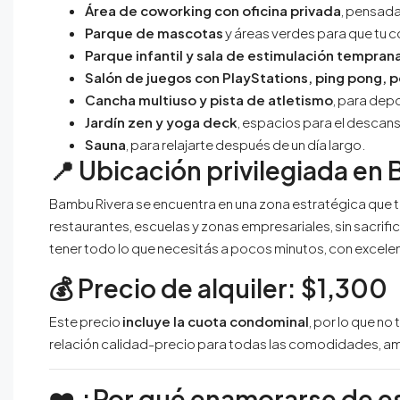
Área de coworking con oficina privada
, pensada
Parque de mascotas
y áreas verdes para que tu 
Parque infantil y sala de estimulación tempran
Salón de juegos con PlayStations, ping pong, p
Cancha multiuso y pista de atletismo
, para dep
Jardín zen y yoga deck
, espacios para el descans
Sauna
, para relajarte después de un día largo.
📍
Ubicación privilegiada en
Bambu Rivera se encuentra en una zona estratégica que 
restaurantes, escuelas y zonas empresariales, sin sacrifica
tener todo lo que necesitás a pocos minutos, con excele
💰
Precio de alquiler: $1,300
Este precio
incluye la cuota condominal
, por lo que n
relación calidad-precio para todas las comodidades, am
❤️
¿Por qué enamorarse de e