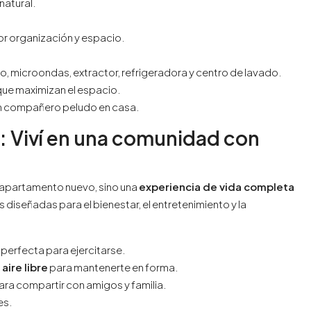
natural.
or organización y espacio.
horno, microondas, extractor, refrigeradora y centro de lavado.
ue maximizan el espacio.
s un compañero peludo en casa.
 Viví en una comunidad con
un apartamento nuevo, sino una
experiencia de vida completa
iseñadas para el bienestar, el entretenimiento y la
, perfecta para ejercitarse.
aire libre
para mantenerte en forma.
 para compartir con amigos y familia.
es.