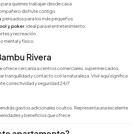
 para quienes trabajan desde casa.
compañero disfrute contigo.
a
, pensados para los más pequeños.
ool y poker
, ideal para el entretenimiento.
ortes y recreación.
o mental y físico.
 Bambu Rivera
te ofrece cercanía a centros comerciales, supermercados,
r tranquilidad y contacto con la naturaleza. Vivir aquí significa
nte conectividad y seguridad 24/7.
o tendrás gastos adicionales ocultos. Representa una excelente
enidades y beneficios que ofrece.
ste apartamento?