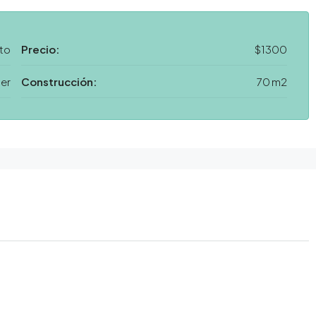
to
Precio:
$1300
ler
Construcción:
70 m2