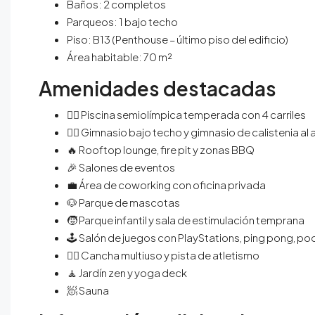
Baños: 2 completos
Parqueos: 1 bajo techo
Piso: B13 (Penthouse – último piso del edificio)
Área habitable: 70 m²
Amenidades destacadas
🏊‍♂️ Piscina semiolímpica temperada con 4 carriles
🏋️‍♀️ Gimnasio bajo techo y gimnasio de calistenia al a
🔥 Rooftop lounge, fire pit y zonas BBQ
🎉 Salones de eventos
💼 Área de coworking con oficina privada
🐶 Parque de mascotas
🧒 Parque infantil y sala de estimulación temprana
🕹️ Salón de juegos con PlayStations, ping pong, poo
🏃‍♂️ Cancha multiuso y pista de atletismo
🧘 Jardín zen y yoga deck
🧖 Sauna