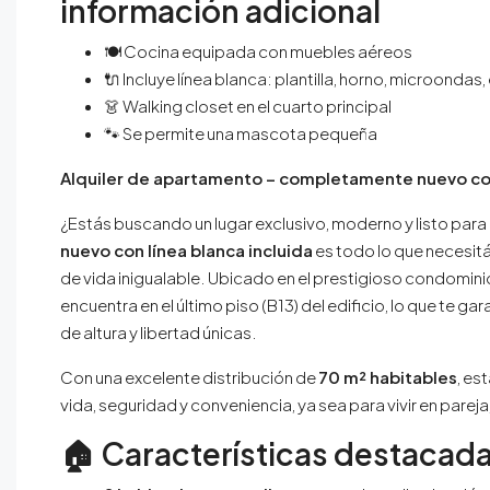
información adicional
🍽️ Cocina equipada con muebles aéreos
🔌 Incluye línea blanca: plantilla, horno, microondas
👗 Walking closet en el cuarto principal
🐾 Se permite una mascota pequeña
Alquiler de apartamento – completamente nuevo con
¿Estás buscando un lugar exclusivo, moderno y listo para
nuevo con línea blanca incluida
es todo lo que necesitá
de vida inigualable. Ubicado en el prestigioso condomin
encuentra en el último piso (B13) del edificio, lo que te 
de altura y libertad únicas.
Con una excelente distribución de
70 m² habitables
, es
vida, seguridad y conveniencia, ya sea para vivir en pare
🏠
Características destacad