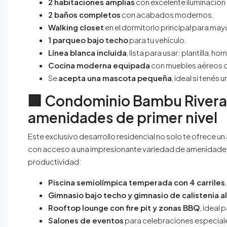
2 habitaciones amplias
con excelente iluminación 
2 baños completos
con acabados modernos.
Walking closet
en el dormitorio principal para may
1 parqueo bajo techo
para tu vehículo.
Línea blanca incluida
, lista para usar: plantilla, 
Cocina moderna equipada
con muebles aéreos q
Se
acepta una mascota pequeña
, ideal si tené
🏢
Condominio Bambu Rivera:
amenidades de primer nivel
Este exclusivo desarrollo residencial no solo te ofrece 
con acceso a una impresionante variedad de amenidades d
productividad:
Piscina semiolímpica temperada con 4 carriles
Gimnasio bajo techo y gimnasio de calistenia al 
Rooftop lounge con fire pit y zonas BBQ
, ideal
Salones de eventos
para celebraciones especial