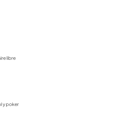
ire libre
l y poker