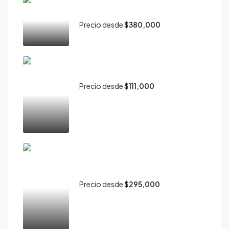
Apartamentos en venta en Silentia,
Rohrmoser, San José.
Precio desde
$380,000
Apartamentos en venta en SER,
Escalante, San José.
Precio desde
$111,000
Apartamentos en venta en
Alterego Nunciatura, Rohrmoser,
San José.
Precio desde
$295,000