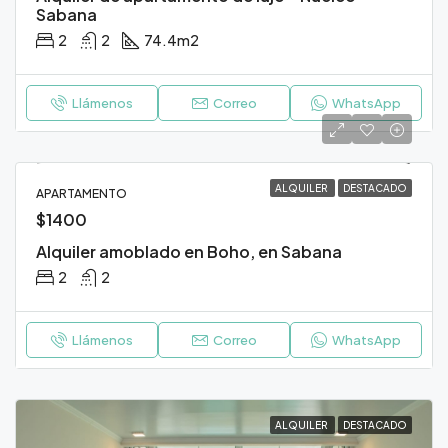
Sabana
2
2
74.4
m2
Llámenos
Correo
WhatsApp
ALQUILER
DESTACADO
APARTAMENTO
$1400
Alquiler amoblado en Boho, en Sabana
2
2
Llámenos
Correo
WhatsApp
ALQUILER
DESTACADO