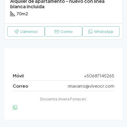
Alquiler de apartamento – nuevo con línea
blanca incluida
70
m2
Llámenos
Correo
WhatsApp
Contacto
Móvil
+50687145265
Correo
nnavarro@viveocr.com
Encuentra Jimena Porras en: