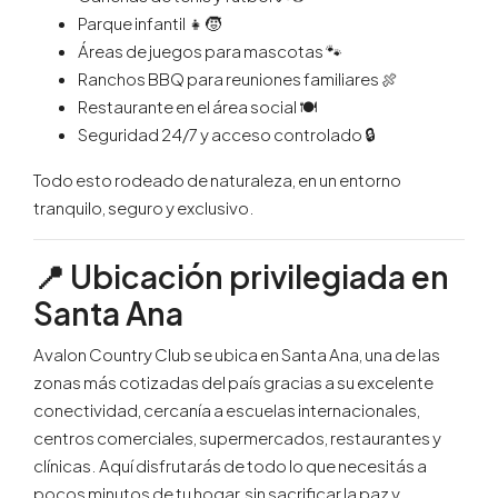
Parque infantil 👧🧒
Áreas de juegos para mascotas 🐾
Ranchos BBQ para reuniones familiares 🍖
Restaurante en el área social 🍽️
Seguridad 24/7 y acceso controlado 🔒
Todo esto rodeado de naturaleza, en un entorno
tranquilo, seguro y exclusivo.
📍 Ubicación privilegiada en
Santa Ana
Avalon Country Club se ubica en Santa Ana, una de las
zonas más cotizadas del país gracias a su excelente
conectividad, cercanía a escuelas internacionales,
centros comerciales, supermercados, restaurantes y
clínicas. Aquí disfrutarás de todo lo que necesitás a
pocos minutos de tu hogar, sin sacrificar la paz y