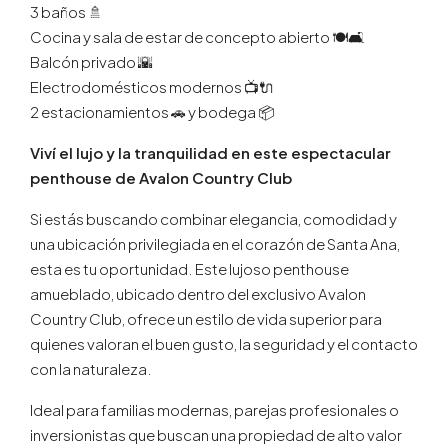
3 baños 🚿
Cocina y sala de estar de concepto abierto 🍽️🛋️
Balcón privado 🌇
Electrodomésticos modernos 📺🔌
2 estacionamientos 🚗 y bodega 📦
Viví el lujo y la tranquilidad en este espectacular
penthouse de Avalon Country Club
Si estás buscando combinar elegancia, comodidad y
una ubicación privilegiada en el corazón de Santa Ana,
esta es tu oportunidad. Este lujoso penthouse
amueblado, ubicado dentro del exclusivo Avalon
Country Club, ofrece un estilo de vida superior para
quienes valoran el buen gusto, la seguridad y el contacto
con la naturaleza.
Ideal para familias modernas, parejas profesionales o
inversionistas que buscan una propiedad de alto valor