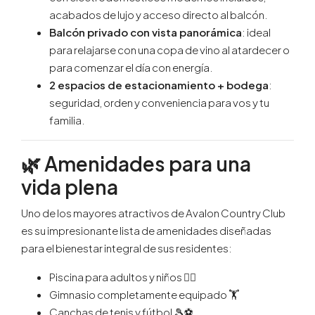
acabados de lujo y acceso directo al balcón.
Balcón privado con vista panorámica
: ideal
para relajarse con una copa de vino al atardecer o
para comenzar el día con energía.
2 espacios de estacionamiento + bodega
:
seguridad, orden y conveniencia para vos y tu
familia.
🌿 Amenidades para una
vida plena
Uno de los mayores atractivos de Avalon Country Club
es su impresionante lista de amenidades diseñadas
para el bienestar integral de sus residentes:
Piscina para adultos y niños 🏊‍♀️
Gimnasio completamente equipado 🏋️
Canchas de tenis y fútbol 🎾⚽