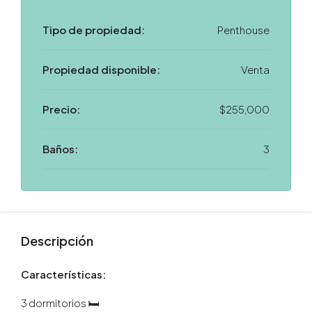
Tipo de propiedad:
Penthouse
Propiedad disponible:
Venta
Precio:
$255,000
Baños:
3
Descripción
Características:
3 dormitorios 🛏️