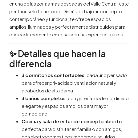
en una de las zonas más deseadas del Valle Central, este
penthouse lo tiene todo. Diseñado bajo un concepto
contemporáneo y funcional, te ofrece espacios
amplios, iluminados y perfectamente distribuidos para
que cada momento en casa sea una experiencia única.
✨ Detalles que hacen la
diferencia
3 dormitorios confortables
: cada uno pensado
para ofrecer privacidad, ventilación natural y
acabados de alta gama.
3 baños completos
: con grifería moderna, diseño
elegante y espacios amplios para mayor
comodidad.
Cocina y sala de estar de concepto abierto
:
perfecta para disfrutar en familia o con amigos,
con electrodomésticos modernos incluidos,