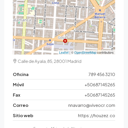
Leaflet
| ©
OpenStreetMap
contributors
Calle de Ayala, 85, 28001 Madrid
Oficina
789 456 3210
Móvil
+50687145265
Fax
+50687145265
Correo
nnavarro@viveocr.com
Sitio web
https://houzez.co