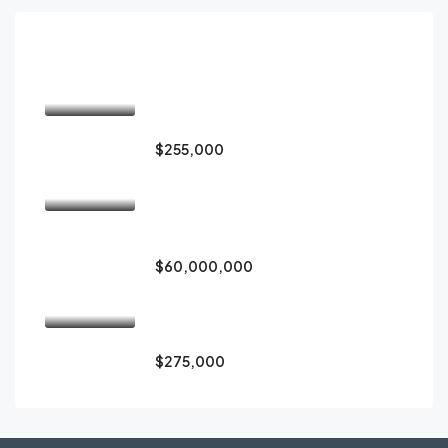
Immobili visitati
Venta de lujoso penthouse de
Avalon Country Club
$255,000
Venta casa 2 habitaciones, Pavas:
seguridad, comodidad y
ubicación ideal
$60,000,000
Casa en Condominio muy exclusivo
solo 11 casas
$275,000