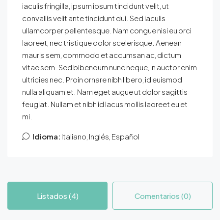
iaculis fringilla, ipsum ipsum tincidunt velit, ut
convallis velit ante tincidunt dui. Sed iaculis
ullamcorper pellentesque. Nam congue nisi eu orci
laoreet, nec tristique dolor scelerisque. Aenean
mauris sem, commodo et accumsan ac, dictum
vitae sem. Sed bibendum nunc neque, in auctor enim
ultricies nec. Proin ornare nibh libero, id euismod
nulla aliquam et. Nam eget augue ut dolor sagittis
feugiat. Nullam et nibh id lacus mollis laoreet eu et
mi.
Idioma:
Italiano, Inglés, Español
Listados (4)
Comentarios (0)