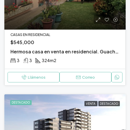
CASAS EN RESIDENCIAL
$545,000
Hermosa casa en venta en residencial. Guachipelín, Escazú, San José.
3
3
324
m2
Llámenos
Correo
DESTACADO
VENTA
DESTACADO