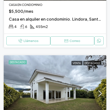
CASA EN CONDOMINIO
$5,500/mes
Casa en alquiler en condominio. Lindora, Santa Ana, San José.
4
6
455
m2
Llámenos
Correo
DESTACADO
VENTA
DESTACADO