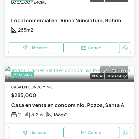
LOCAL COMERCIAL
Local comercial en Dunna Nunciatura, Rohrmoser, San José.
285
m2
Llámenos
Correo
DESTACADO
VENTA
DESTACADO
CASA EN CONDOMINIO
$285,000
Casa en venta en condominio. Pozos, Santa Ana, San José.
2
3.2.5
168
m2
Llámenos
Correo