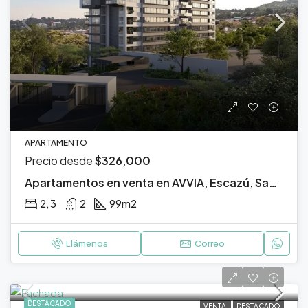
APARTAMENTO
Precio desde
$326,000
Apartamentos en venta en AVVIA, Escazú, San José.
2, 3
2
99
m2
Llámenos
Correo
DESTACADO
VENTA
DESTACADO