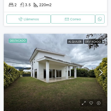
2
3.5
220
m2
Llámenos
Correo
DESTACADO
ALQUILER
DESTACADO