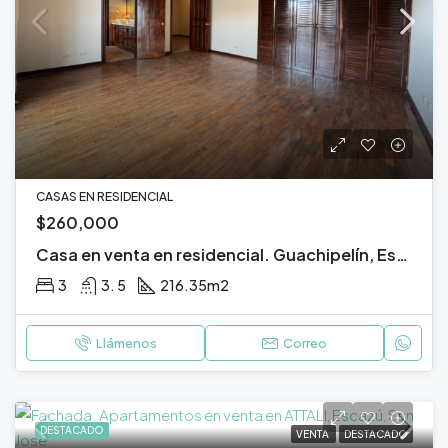
CASAS EN RESIDENCIAL
$260,000
Casa en venta en residencial. Guachipelín, Escazú, San José.
3
3. 5
216.35
m2
Llámenos
Correo
DESTACADO
VENTA
DESTACADO